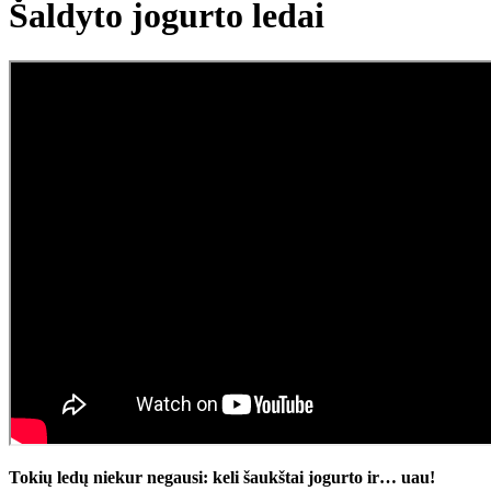
Šaldyto jogurto ledai
Tokių ledų niekur negausi: keli šaukštai jogurto ir… uau!