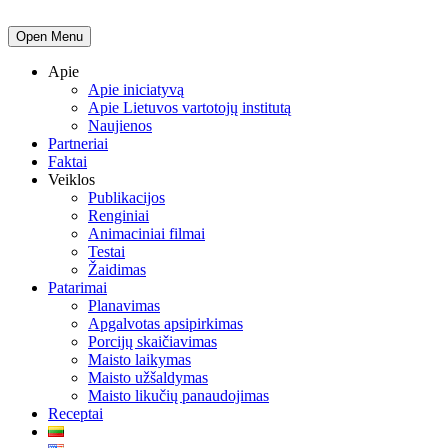
Open Menu
Apie
Apie iniciatyvą
Apie Lietuvos vartotojų institutą
Naujienos
Partneriai
Faktai
Veiklos
Publikacijos
Renginiai
Animaciniai filmai
Testai
Žaidimas
Patarimai
Planavimas
Apgalvotas apsipirkimas
Porcijų skaičiavimas
Maisto laikymas
Maisto užšaldymas
Maisto likučių panaudojimas
Receptai