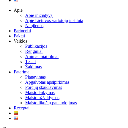
Apie
Apie iniciatyvą
Apie Lietuvos vartotojų institutą
Naujienos
Partneriai
Faktai
Veiklos
Publikacijos
Renginiai
Animaciniai filmai
Testai
Žaidimas
Patarimai
Planavimas
Apgalvotas apsipirkimas
Porcijų skaičiavimas
Maisto laikymas
Maisto užšaldymas
Maisto likučių panaudojimas
Receptai