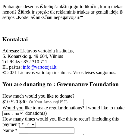
Prabangus desertas iš kelių šaukštų jogurto likučių, kurių niekas
nenori? Žiūrėk ir spręsk: tik reklaminis triukas ar geniali idėja iš
serijos „Kodėl aš anksčiau nepagalvojau?“
Kontaktai
Adresas: Lietuvos vartotojų institutas,
S. Konarskio g. 49-604, Vilnius
Tel./Faks.: 852 310 711
El. paštas:
info@vartotojai.lt
© 2021 Lietuvos vartotojų institutas. Visos teisės saugomos.
You are donating to :
Greennature Foundation
How much would you like to donate?
$10
$20
$30
Would you like to make regular donations?
I would like to make
donation(s)
How many times would you like this to recur? (including this
payment) *
Name *