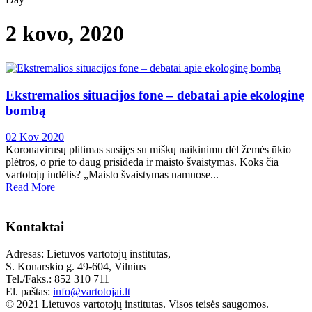
2 kovo, 2020
Ekstremalios situacijos fone – debatai apie ekologinę
bombą
02 Kov 2020
Koronavirusų plitimas susijęs su miškų naikinimu dėl žemės ūkio
plėtros, o prie to daug prisideda ir maisto švaistymas. Koks čia
vartotojų indėlis? „Maisto švaistymas namuose...
Read More
Kontaktai
Adresas: Lietuvos vartotojų institutas,
S. Konarskio g. 49-604, Vilnius
Tel./Faks.: 852 310 711
El. paštas:
info@vartotojai.lt
© 2021 Lietuvos vartotojų institutas. Visos teisės saugomos.