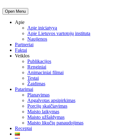
Open Menu
Apie
Apie iniciatyvą
Apie Lietuvos vartotojų institutą
Naujienos
Partneriai
Faktai
Veiklos
Publikacijos
Renginiai
Animaciniai filmai
Testai
Žaidimas
Patarimai
Planavimas
Apgalvotas apsipirkimas
Porcijų skaičiavimas
Maisto laikymas
Maisto užšaldymas
Maisto likučių panaudojimas
Receptai