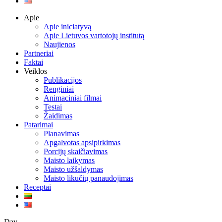
Apie
Apie iniciatyvą
Apie Lietuvos vartotojų institutą
Naujienos
Partneriai
Faktai
Veiklos
Publikacijos
Renginiai
Animaciniai filmai
Testai
Žaidimas
Patarimai
Planavimas
Apgalvotas apsipirkimas
Porcijų skaičiavimas
Maisto laikymas
Maisto užšaldymas
Maisto likučių panaudojimas
Receptai
Day