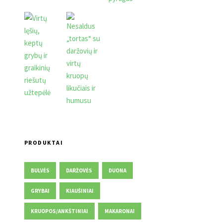
PRODUKTAI
BULVĖS
DARŽOVĖS
DUONA
GRYBAI
KIAUŠINIAI
KRUOPOS/ANKŠTINIAI
MAKARONAI