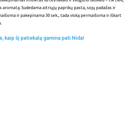
s aromatą. Sudedama aitriųjų paprikų pasta, sojų padažas ir
maišoma ir pakepinama 30 sek., tada viską permaišoma ir iškart
.
e, kaip šį patiekalą gamina pati Nida!