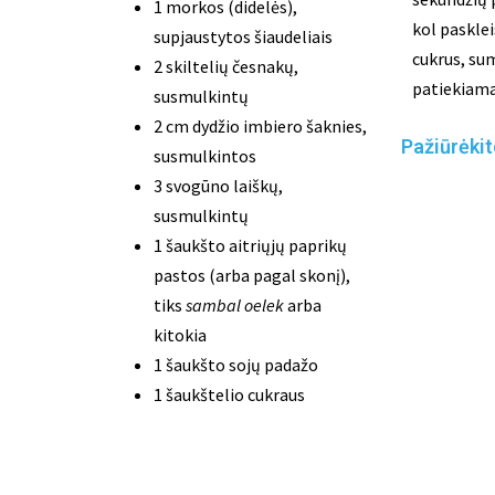
1 morkos (didelės),
kol pasklei
supjaustytos šiaudeliais
cukrus, su
2 skiltelių česnakų,
patiekiama
susmulkintų
2 cm dydžio imbiero šaknies,
Pažiūrėkit
susmulkintos
3 svogūno laiškų,
susmulkintų
1 šaukšto aitriųjų paprikų
pastos (arba pagal skonį),
tiks
sambal oelek
arba
kitokia
1 šaukšto sojų padažo
1 šaukštelio cukraus