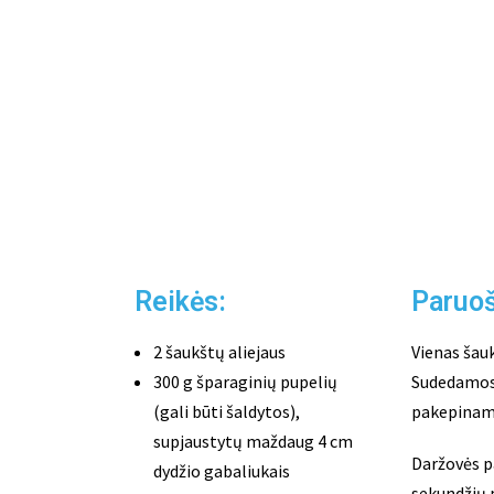
Reikės:
Paruo
2 šaukštų aliejaus
Vienas šauk
300 g šparaginių pupelių
Sudedamos 
(gali būti šaldytos),
pakepinama 
supjaustytų maždaug 4 cm
Daržovės pa
dydžio gabaliukais
sekundžių p