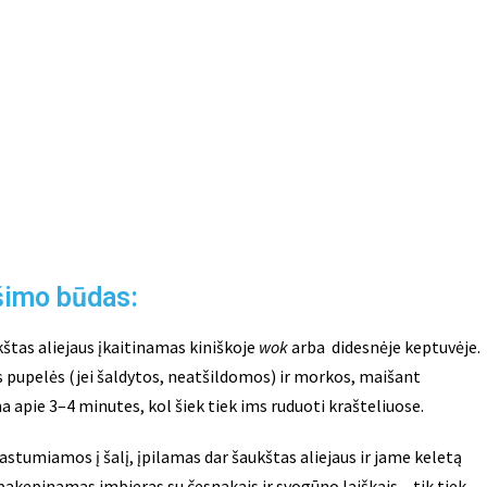
šimo būdas:
štas aliejaus įkaitinamas kiniškoje
wok
arba didesnėje keptuvėje.
pupelės (jei šaldytos, neatšildomos) ir morkos, maišant
apie 3–4 minutes, kol šiek tiek ims ruduoti krašteliuose.
stumiamos į šalį, įpilamas dar šaukštas aliejaus ir jame keletą
akepinamas imbieras su česnakais ir svogūno laiškais – tik tiek,