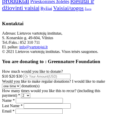
produktai
Riešutai ir
Prieskoninės žolelės
džiovinti vaisiai
Vaisiai/uogos
Ryžiai
Žuvis
Kontaktai
Adresas: Lietuvos vartotojų institutas,
S. Konarskio g. 49-604, Vilnius
Tel./Faks.: 852 310 711
El. paštas:
info@vartotojai.lt
© 2021 Lietuvos vartotojų institutas. Visos teisės saugomos.
You are donating to :
Greennature Foundation
How much would you like to donate?
$10
$20
$30
Would you like to make regular donations?
I would like to make
donation(s)
How many times would you like this to recur? (including this
payment) *
Name *
Last Name *
Email *