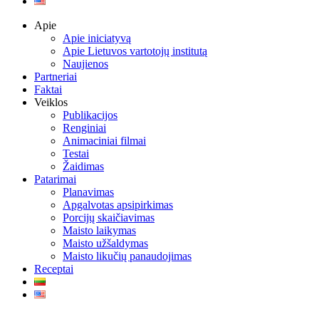
Apie
Apie iniciatyvą
Apie Lietuvos vartotojų institutą
Naujienos
Partneriai
Faktai
Veiklos
Publikacijos
Renginiai
Animaciniai filmai
Testai
Žaidimas
Patarimai
Planavimas
Apgalvotas apsipirkimas
Porcijų skaičiavimas
Maisto laikymas
Maisto užšaldymas
Maisto likučių panaudojimas
Receptai