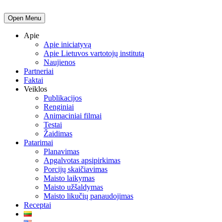
Open Menu
Apie
Apie iniciatyvą
Apie Lietuvos vartotojų institutą
Naujienos
Partneriai
Faktai
Veiklos
Publikacijos
Renginiai
Animaciniai filmai
Testai
Žaidimas
Patarimai
Planavimas
Apgalvotas apsipirkimas
Porcijų skaičiavimas
Maisto laikymas
Maisto užšaldymas
Maisto likučių panaudojimas
Receptai