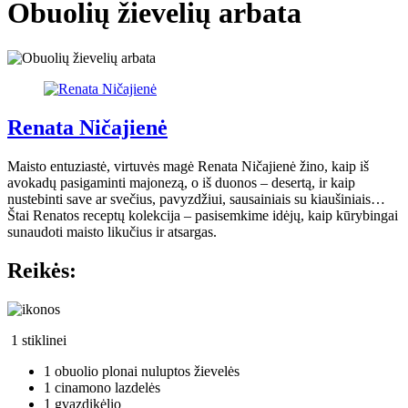
Obuolių žievelių arbata
Renata Ničajienė
Maisto entuziastė, virtuvės magė Renata Ničajienė žino, kaip iš
avokadų pasigaminti majonezą, o iš duonos – desertą, ir kaip
nustebinti save ar svečius, pavyzdžiui, sausainiais su kiaušiniais…
Štai Renatos receptų kolekcija – pasisemkime idėjų, kaip kūrybingai
sunaudoti maisto likučius ir atsargas.
Reikės:
1 stiklinei
1 obuolio plonai nuluptos žievelės
1 cinamono lazdelės
1 gvazdikėlio