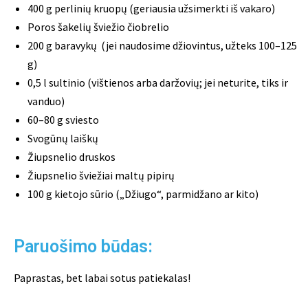
400 g perlinių kruopų (geriausia užsimerkti iš vakaro)
Poros šakelių šviežio čiobrelio
200 g baravykų (jei naudosime džiovintus, užteks 100–125
g)
0,5 l sultinio (vištienos arba daržovių; jei neturite, tiks ir
vanduo)
60–80 g sviesto
Svogūnų laiškų
Žiupsnelio druskos
Žiupsnelio šviežiai maltų pipirų
100 g kietojo sūrio („Džiugo“, parmidžano ar kito)
Paruošimo būdas:
Paprastas, bet labai sotus patiekalas!