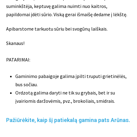
suminkštėja, keptuvę galima nuimti nuo kaitros,
papildomai įdėti sūrio. Viską gerai išmaišę dedame į lėkštę.
Apibarstome tarkuotu sūriu bei svogūnų laiškais.
Skanaus!
PATARIMAI:
Gaminimo pabaigoje galima įpilti truputi grietinėlės,
bus sočiau.
Ordzotą galima daryti ne tik su grybais, bet ir su
įvairiomis daržovėmis, pvz., brokoliais, smidrais.
Pažiūrėkite, kaip šį patiekalą gamina pats Arūnas.