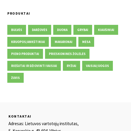
PRODUKTAI
BULVĖS
DARŽOVĖS
DUONA
GRYBAI
KIAUŠINIAI
KRUOPOS/ANKŠTINIAI
MAKARONAI
MĖSA
PIENO PRODUKTAI
PRIESKONINĖS ŽOLELĖS
RIEŠUTAI IR DŽIOVINTI VAISIAI
RYŽIAI
VAISIAI/UOGOS
ŽUVIS
KONTAKTAI
Adresas: Lietuvos vartotojų institutas,
S. Konarskio g. 49-604, Vilnius