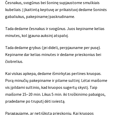
Česnakus, svogūnus bei šoninę supjaustome smulkiais
kubeliais. Į įkaitintą keptuvę ar prikaistuvį dedame šoninės
gabaliukus, pakepiname/paskrudiname.
Tada dedame česnakus ir svogūnus. Juos kepiname kelias
minutes, kol įgauna auksinį atspalvį.
Tada dedame grybus (jei dideli, perpjauname per pusę).
Kepiname dar kelias minutes ir dedame prieskonius bei
čiobrelius.
Kai viskas apkepa, dedame išmirkytas perlines kruopas.
Porą minučių pakepiname ir pilame sultinį. Lėtai maišome
vis įpildami sultinio, kad kruopos sugertų skystį. Taip
maišome 15–20 min. Likus 5 min. iki troškinimo pabaigos,
pradedame po truputį dėti sviestą.
Paragaujame, ar netrūksta prieskonių. Kai kruopos