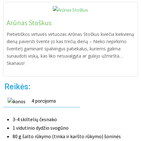
Arūnas Stoškus
Pietietiškos virtuvės virtuozas Arūnas Stoškus kviečia kiekvieną
dieną paversti švente (o kas trečią dieną – Nieko nepirkimo
švente!) gaminant spalvingus patiekalus, kuriems galima
sunaudoti viską, kas liko nesuvalgyta ar gulėjo užmiršta…
Skanaus!
Reikės:
4 porcijoms
3-4 skiltelių česnako
1 vidutinio dydžio svogūno
80 g šalto rūkymo (tinka ir karšto rūkymo) šoninės