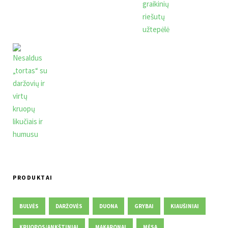
PRODUKTAI
BULVĖS
DARŽOVĖS
DUONA
GRYBAI
KIAUŠINIAI
KRUOPOS/ANKŠTINIAI
MAKARONAI
MĖSA