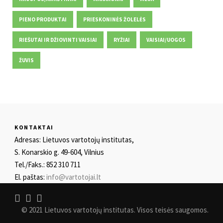
PIENO PRODUKTAI
PRIESKONINĖS ŽOLELĖS
RIEŠUTAI IR DŽIOVINTI VAISIAI
RYŽIAI
VAISIAI/UOGOS
ŽUVIS
KONTAKTAI
Adresas: Lietuvos vartotojų institutas,
S. Konarskio g. 49-604, Vilnius
Tel./Faks.: 852 310 711
El. paštas:
info@vartotojai.lt
© 2021 Lietuvos vartotojų institutas. Visos teisės saugomos.