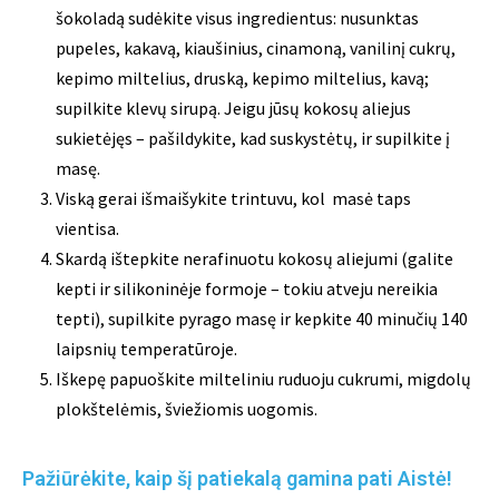
šokoladą sudėkite visus ingredientus: nusunktas
pupeles, kakavą, kiaušinius, cinamoną, vanilinį cukrų,
kepimo miltelius, druską, kepimo miltelius, kavą;
supilkite klevų sirupą. Jeigu jūsų kokosų aliejus
sukietėjęs – pašildykite, kad suskystėtų, ir supilkite į
masę.
Viską gerai išmaišykite trintuvu, kol masė taps
vientisa.
Skardą ištepkite nerafinuotu kokosų aliejumi (galite
kepti ir silikoninėje formoje – tokiu atveju nereikia
tepti), supilkite pyrago masę ir kepkite 40 minučių 140
laipsnių temperatūroje.
Iškepę papuoškite milteliniu ruduoju cukrumi, migdolų
plokštelėmis, šviežiomis uogomis.
Pažiūrėkite, kaip šį patiekalą gamina pati Aistė!