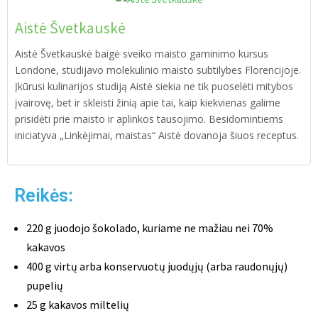
Aistė Švetkauskė
Aistė Švetkauskė baigė sveiko maisto gaminimo kursus
Londone, studijavo molekulinio maisto subtilybes Florencijoje.
Įkūrusi kulinarijos studiją Aistė siekia ne tik puoselėti mitybos
įvairovę, bet ir skleisti žinią apie tai, kaip kiekvienas galime
prisidėti prie maisto ir aplinkos tausojimo. Besidomintiems
iniciatyva „Linkėjimai, maistas“ Aistė dovanoja šiuos receptus.
Reikės:
220 g juodojo šokolado, kuriame ne mažiau nei 70%
kakavos
400 g virtų arba konservuotų juodųjų (arba raudonųjų)
pupelių
25 g kakavos miltelių