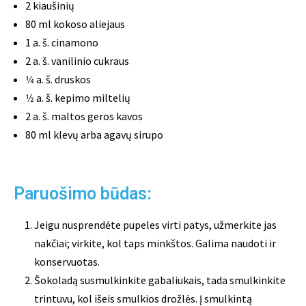
2 kiaušinių
80 ml kokoso aliejaus
1 a. š. cinamono
2 a. š. vanilinio cukraus
1⁄4 a. š. druskos
1⁄2 a. š. kepimo miltelių
2 a. š. maltos geros kavos
80 ml klevų arba agavų sirupo
Paruošimo būdas:
Jeigu nusprendėte pupeles virti patys, užmerkite jas
nakčiai; virkite, kol taps minkštos. Galima naudoti ir
konservuotas.
Šokoladą susmulkinkite gabaliukais, tada smulkinkite
trintuvu, kol išeis smulkios drožlės. Į smulkintą