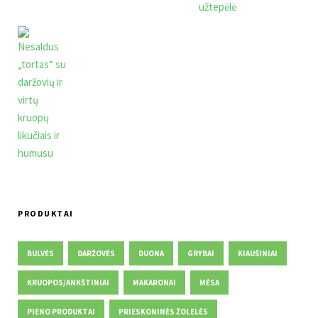
PRODUKTAI
BULVĖS
DARŽOVĖS
DUONA
GRYBAI
KIAUŠINIAI
KRUOPOS/ANKŠTINIAI
MAKARONAI
MĖSA
PIENO PRODUKTAI
PRIESKONINĖS ŽOLELĖS