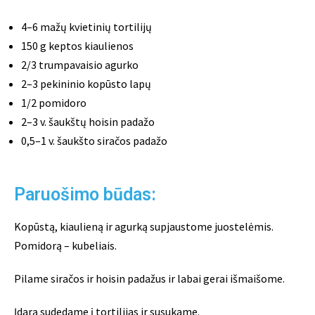
4–6 mažų kvietinių tortilijų
150 g keptos kiaulienos
2/3 trumpavaisio agurko
2–3 pekininio kopūsto lapų
1/2 pomidoro
2–3 v. šaukštų hoisin padažo
0,5–1 v. šaukšto siračos padažo
Paruošimo būdas:
Kopūstą, kiaulieną ir agurką supjaustome juostelėmis.
Pomidorą – kubeliais.
Pilame siračos ir hoisin padažus ir labai gerai išmaišome.
Įdarą sudedame į tortilijas ir susukame.