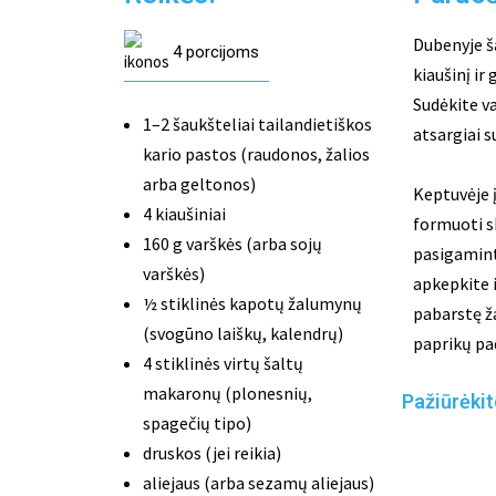
Dubenyje š
4 porcijoms
kiaušinį ir
Sudėkite va
1–2 šaukšteliai tailandietiškos
atsargiai 
kario pastos (raudonos, žalios
arba geltonos)
Keptuvėje į
4 kiaušiniai
formuoti sk
160 g varškės (arba sojų
pasigaminti
varškės)
apkepkite i
½ stiklinės kapotų žalumynų
pabarstę ža
(svogūno laiškų, kalendrų)
paprikų pa
4 stiklinės virtų šaltų
makaronų (plonesnių,
Pažiūrėkit
spagečių tipo)
druskos (jei reikia)
aliejaus (arba sezamų aliejaus)