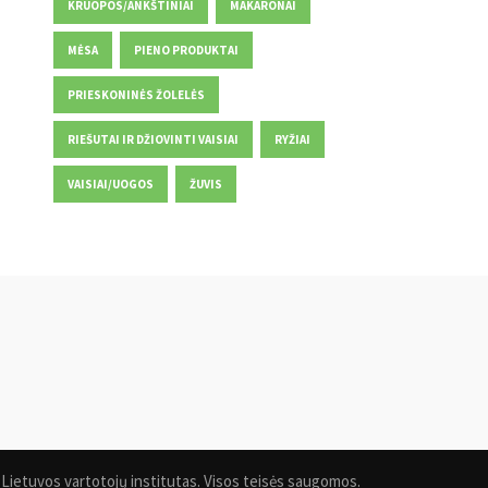
KRUOPOS/ANKŠTINIAI
MAKARONAI
MĖSA
PIENO PRODUKTAI
PRIESKONINĖS ŽOLELĖS
RIEŠUTAI IR DŽIOVINTI VAISIAI
RYŽIAI
VAISIAI/UOGOS
ŽUVIS
Lietuvos vartotojų institutas. Visos teisės saugomos.