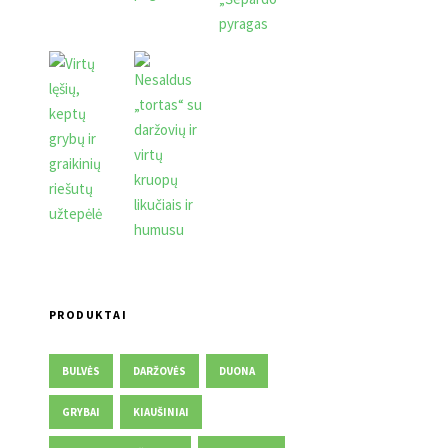
PRODUKTAI
BULVĖS
DARŽOVĖS
DUONA
GRYBAI
KIAUŠINIAI