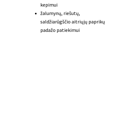
kepimui
žalumynų, riešutų,
saldžiarūgščio aitriųjų paprikų
padažo patiekimui