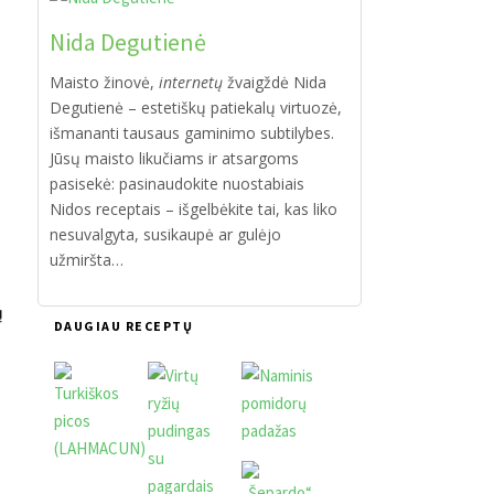
Nida Degutienė
Maisto žinovė,
internetų
žvaigždė Nida
Degutienė – estetiškų patiekalų virtuozė,
išmananti tausaus gaminimo subtilybes.
Jūsų maisto likučiams ir atsargoms
pasisekė: pasinaudokite nuostabiais
Nidos receptais – išgelbėkite tai, kas liko
nesuvalgyta, susikaupė ar gulėjo
užmiršta…
ų
DAUGIAU RECEPTŲ