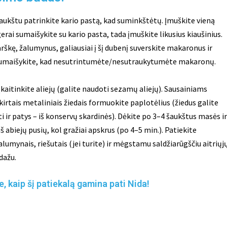
aukštu patrinkite kario pastą, kad suminkštėtų. Įmuškite vieną
 gerai sumaišykite su kario pasta, tada įmuškite likusius kiaušinius.
rškę, žalumynus, galiausiai į šį dubenį suverskite makaronus ir
sumaišykite, kad nesutrintumėte/nesutraukytumėte makaronų.
kaitinkite aliejų (galite naudoti sezamų aliejų). Sausainiams
irtais metaliniais žiedais formuokite paplotėlius (žiedus galite
 ir patys – iš konservų skardinės). Dėkite po 3–4 šaukštus masės ir
š abiejų pusių, kol gražiai apskrus (po 4–5 min.). Patiekite
lumynais, riešutais (jei turite) ir mėgstamu saldžiarūgščiu aitriųj
dažu.
e, kaip šį patiekalą gamina pati Nida!